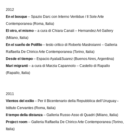
2012
En el bosque
– Spazio Darc con Interno Ventidue / Il Sole Arte
Contemporanea (Roma, Italia)
El otro, el mismo
– a cura di Chiara Canali – Hernandez Art Gallery
(Milano, Italia)
En el sueño de Polifilo
– testo critico di Roberto Mastroianni – Galleria
Raffaella De Chirico Arte Contemporanea (Torino, Italia)
Desde el tiempo
– Espacio Ayala&Suarez (Buenos Aires, Argentina)
Mari migranti
– a cura di Marzia Capannolo – Castello di Rapallo
(Rapallo, Italia)
2011
Vientos del exilio
– Per il Bicentenario della Repubblica dell’Uruguay
-
Istituto Cervantes (Roma, Italia)
Il tempo della distanza
– Galleria Russo-Asso di Quadri (Milano, Italia)
Project room
– Galleria Raffaella De Chirico Arte Contemporanea (Torino,
Italia)