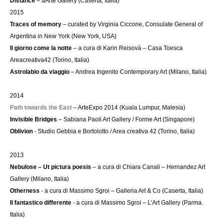
Distance
– aArte Gallery (Caserta, Italia)
2015
Traces of memory
– curated by Virginia Ciccone, Consulate General of
Argentina in New York (New York, USA)
Il giorno come la notte
– a cura di Karin Reisovà – Casa Toesca
Areacreativa42 (Torino, Italia)
Astrolabio da viaggio
– Andrea Ingenito Contemporary Art (Milano, Italia)
2014
Path towards the East
– ArteExpo 2014 (Kuala Lumpur, Malesia)
Invisible Bridges
– Sabiana Paoli Art Gallery / Forme Art (Singapore)
Oblivion
- Studio Gebbia e Bortolotto / Area creativa 42 (Torino, Italia)
2013
Nebulose – Ut pictura poesis
– a cura di Chiara Canali – Hernandez Art
Gallery (Milano, Italia)
Otherness
- a cura di Massimo Sgroi – Galleria Art & Co (Caserta, Italia)
Il fantastico differente
- a cura di Massimo Sgroi – L’Art Gallery (Parma.
Italia)