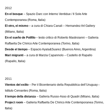
2012
En el bosque
– Spazio Darc con Interno Ventidue / Il Sole Arte
Contemporanea (Roma, Italia)
El otro, el mismo
– a cura di Chiara Canali – Hernandez Art Gallery
(Milano, Italia)
En el sueño de Polifilo
– testo critico di Roberto Mastroianni – Galleria
Raffaella De Chirico Arte Contemporanea (Torino, Italia)
Desde el tiempo
– Espacio Ayala&Suarez (Buenos Aires, Argentina)
Mari migranti
– a cura di Marzia Capannolo – Castello di Rapallo
(Rapallo, Italia)
2011
Vientos del exilio
– Per il Bicentenario della Repubblica dell’Uruguay
-
Istituto Cervantes (Roma, Italia)
Il tempo della distanza
– Galleria Russo-Asso di Quadri (Milano, Italia)
Project room
– Galleria Raffaella De Chirico Arte Contemporanea (Torino,
Italia)