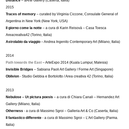
Distance
– aArte Gallery (Caserta, Italia)
2015
Traces of memory
– curated by Virginia Ciccone, Consulate General of
Argentina in New York (New York, USA)
Il giorno come la notte
– a cura di Karin Reisovà – Casa Toesca
Areacreativa42 (Torino, Italia)
Astrolabio da viaggio
– Andrea Ingenito Contemporary Art (Milano, Italia)
2014
Path towards the East
– ArteExpo 2014 (Kuala Lumpur, Malesia)
Invisible Bridges
– Sabiana Paoli Art Gallery / Forme Art (Singapore)
Oblivion
- Studio Gebbia e Bortolotto / Area creativa 42 (Torino, Italia)
2013
Nebulose – Ut pictura poesis
– a cura di Chiara Canali – Hernandez Art
Gallery (Milano, Italia)
Otherness
- a cura di Massimo Sgroi – Galleria Art & Co (Caserta, Italia)
Il fantastico differente
- a cura di Massimo Sgroi – L’Art Gallery (Parma.
Italia)